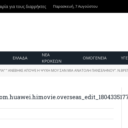
Παρασκευή, 7 Αυγούστου
ιρία για τους διαρρήκτες
ΝΕΑ
ΕΛΛΑΔΑ
ΟΜΟΓΕΝΕΙΑ
ΥΓΕ
ΚΡΟΚΕΩΝ
ΙΑ” ” ΑΝΕΒΗΚΕ ΑΠΟΨΕ Η ΨΥΧΗ ΜΟΥ ΣΑΝ ΜΙΑ ΑΝΑΤΟΛΗ ΠΑΝΣΕΛΗΝΟΥ”. Ν.ΒΡ
om.huawei.himovie.overseas_edit_180433517