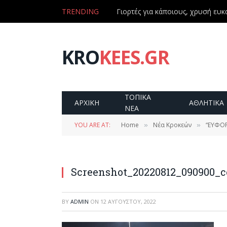
TRENDING
Γιορτές για κάποιους, χρυσή ευκα
KRO
KEES.GR
ΤΟΠΙΚΑ
ΑΡΧΙΚΗ
ΑΘΛΗΤΙΚΑ
ΝΕΑ
YOU ARE AT:
Home
Νέα Κροκεών
“ΕΥΦΟΡ
»
»
Screenshot_20220812_090900_c
BY
ADMIN
ON
12 ΑΥΓΟΎΣΤΟΥ, 2022