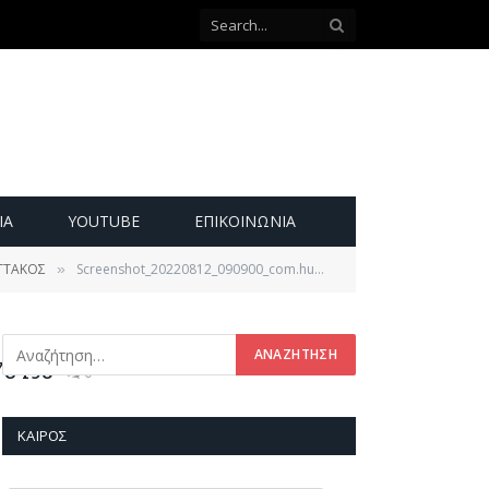
ΙΑ
YOUTUBE
ΕΠΙΚΟΙΝΩΝΊΑ
ΕΤΤΑΚΟΣ
Screenshot_20220812_090900_com.huawei.himovie.overseas_edit_18043351778495
»
78495
0
ΚΑΙΡΌΣ