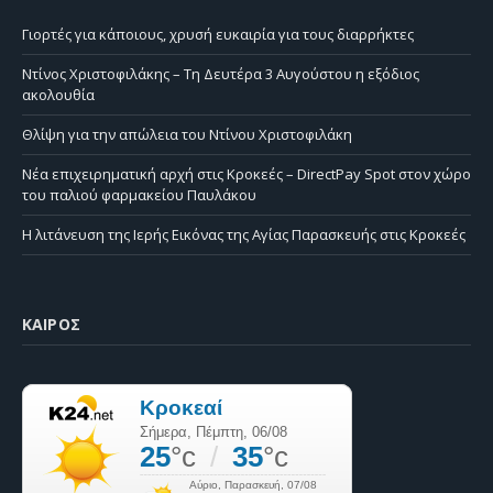
Γιορτές για κάποιους, χρυσή ευκαιρία για τους διαρρήκτες
Ντίνος Χριστοφιλάκης – Τη Δευτέρα 3 Αυγούστου η εξόδιος
ακολουθία
Θλίψη για την απώλεια του Ντίνου Χριστοφιλάκη
Νέα επιχειρηματική αρχή στις Κροκεές – DirectPay Spot στον χώρο
του παλιού φαρμακείου Παυλάκου
Η λιτάνευση της Ιερής Εικόνας της Αγίας Παρασκευής στις Κροκεές
ΚΑΙΡΌΣ