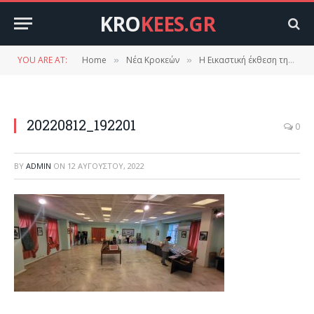
KRO
KEES.GR
YOU ARE AT:
Home
Νέα Κροκεών
Η Εικαστική έκθεση της Διώνης Κεφαλά στο πνευματικό κέντρο Κροκεών 12-13-14/8/2022
»
»
20220812_192201
0
BY
ADMIN
ON
12 ΑΥΓΟΎΣΤΟΥ, 2022