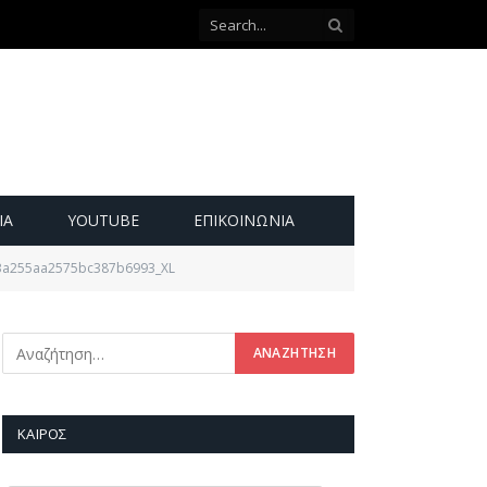
ΙΑ
YOUTUBE
ΕΠΙΚΟΙΝΩΝΊΑ
3a255aa2575bc387b6993_XL
ΚΑΙΡΌΣ