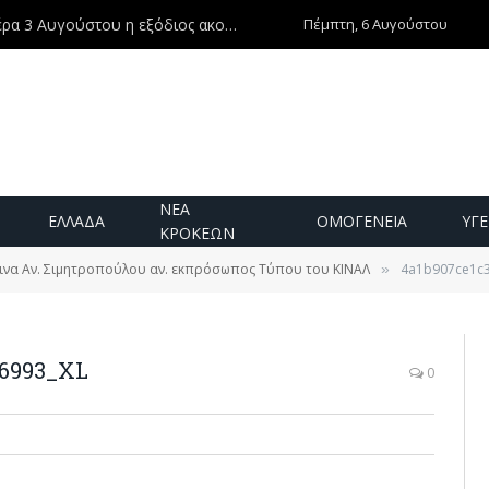
Πέμπτη, 6 Αυγούστου
Ντίνος Χριστοφιλάκης – Τη Δευτέρα 3 Αυγούστου η εξόδιος ακολουθία
ΝΕΑ
ΕΛΛΑΔΑ
ΟΜΟΓΕΝΕΙΑ
ΥΓΕ
ΚΡΟΚΕΩΝ
ινα Αν. Σιμητροπούλου αν. εκπρόσωπος Τύπου του ΚΙΝΑΛ
4a1b907ce1c
»
b6993_XL
0