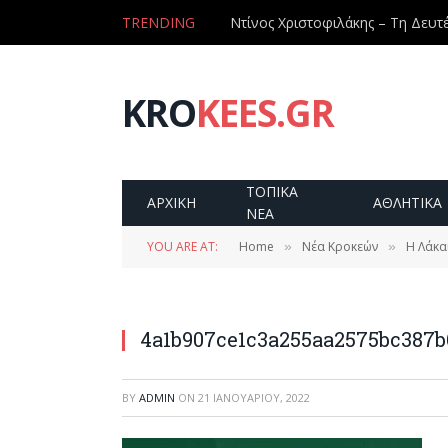
TRENDING
KRO
KEES.GR
ΤΟΠΙΚΑ
ΑΡΧΙΚΗ
ΑΘΛΗΤΙΚΑ
ΝΕΑ
YOU ARE AT:
Home
Νέα Κροκεών
Η Λάκα
»
»
4a1b907ce1c3a255aa2575bc387
BY
ADMIN
ON
21 ΙΑΝΟΥΑΡΊΟΥ, 2022