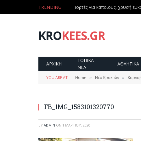
TRENDING
Γιορτές για κάποιους, χρυσή ευκα
KRO
KEES.GR
ΤΟΠΙΚΑ
ΑΡΧΙΚΗ
ΑΘΛΗΤΙΚΑ
ΝΕΑ
YOU ARE AT:
Home
Νέα Κροκεών
Καρναβ
»
»
FB_IMG_1583101320770
BY
ADMIN
ON
1 ΜΑΡΤΊΟΥ, 2020