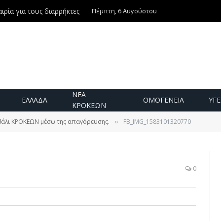
Πέμπτη, 6 Αυγούστου
ιρία για τους διαρρήκτες
ΝΕΑ
ΕΛΛΑΔΑ
ΟΜΟΓΕΝΕΙΑ
ΥΓΕ
ΚΡΟΚΕΩΝ
άλι ΚΡΟΚΕΩΝ μέσω της απαγόρευσης.
FB_IMG_1583101320770
»
0