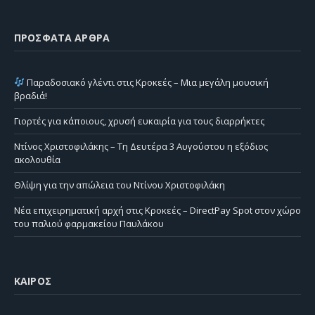
ΠΡΌΣΦΑΤΑ ΆΡΘΡΑ
Παραδοσιακό γλέντι στις Κροκεές – Μια μεγάλη μουσική
βραδιά!
Γιορτές για κάποιους, χρυσή ευκαιρία για τους διαρρήκτες
Ντίνος Χριστοφιλάκης – Τη Δευτέρα 3 Αυγούστου η εξόδιος
ακολουθία
Θλίψη για την απώλεια του Ντίνου Χριστοφιλάκη
Νέα επιχειρηματική αρχή στις Κροκεές – DirectPay Spot στον χώρο
του παλιού φαρμακείου Παυλάκου
ΚΑΙΡΌΣ