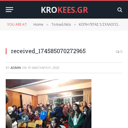
KRO
KEES.GR
YOU ARE AT:
Home
Τοπικά Νέα
ΚΟΠΗ ΠΙΤΑΣ 5 ΣΥΛΛΟΓΩΝ ΣΤΟ ΔΑΦΝΙ ΔΗΜΟΥ ΕΥΡΩΤΑ.
»
»
received_174585070272965
0
BY
ADMIN
ON
19 ΙΑΝΟΥΑΡΊΟΥ, 2020