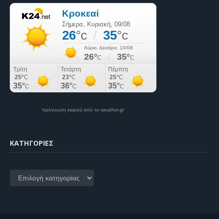
πρόγνωση καιρού από το weather.gr
KΑΤΗΓΟΡΊΕΣ
Kατηγορίες