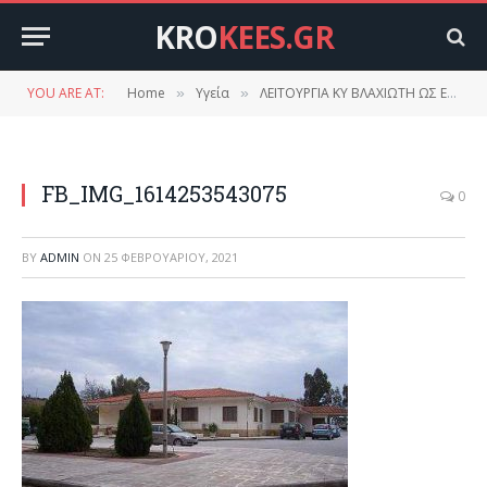
KRO
KEES.GR
YOU ARE AT:
Home
Υγεία
ΛΕΙΤΟΥΡΓΙΑ ΚΥ ΒΛΑΧΙΩΤΗ ΩΣ ΕΜΒΟΛΙΑΣΤΙΚΟ ΚΕΝΤΡΟ
»
»
FB_IMG_1614253543075
0
BY
ADMIN
ON
25 ΦΕΒΡΟΥΑΡΊΟΥ, 2021