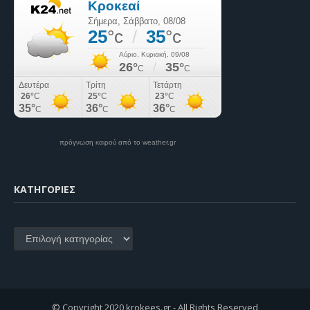
πρόγνωση καιρού από το weather.gr
KΑΤΗΓΟΡΊΕΣ
Kατηγορίες
© Copyright 2020 krokees.gr - All Rights Reserved