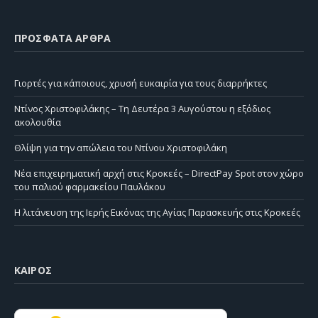
ΠΡΌΣΦΑΤΑ ΆΡΘΡΑ
Γιορτές για κάποιους, χρυσή ευκαιρία για τους διαρρήκτες
Ντίνος Χριστοφιλάκης – Τη Δευτέρα 3 Αυγούστου η εξόδιος
ακολουθία
Θλίψη για την απώλεια του Ντίνου Χριστοφιλάκη
Νέα επιχειρηματική αρχή στις Κροκεές – DirectPay Spot στον χώρο
του παλιού φαρμακείου Παυλάκου
Η λιτάνευση της Ιερής Εικόνας της Αγίας Παρασκευής στις Κροκεές
ΚΑΙΡΌΣ