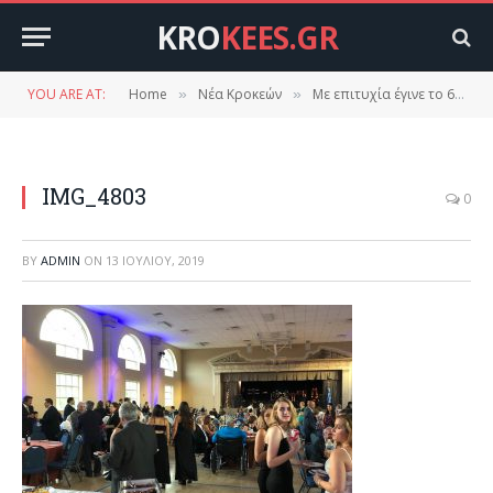
KRO
KEES.GR
YOU ARE AT:
Home
Νέα Κροκεών
Με επιτυχία έγινε το 62 συνέδριο ομογενών Κροκεατών Αμερικής Καναδά σε συνεργασία με το σύλλογο Βασιλακίου.
»
»
IMG_4803
0
BY
ADMIN
ON
13 ΙΟΥΛΊΟΥ, 2019