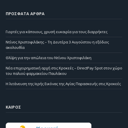
ΠΡΌΣΦΑΤΑ ΆΡΘΡΑ
Γιορτές για κάποιους, χρυσή ευκαιρία για τους διαρρήκτες
Ντίνος Χριστοφιλάκης – Τη Δευτέρα 3 Αυγούστου η εξόδιος
ακολουθία
Θλίψη για την απώλεια του Ντίνου Χριστοφιλάκη
Νέα επιχειρηματική αρχή στις Κροκεές – DirectPay Spot στον χώρο
του παλιού φαρμακείου Παυλάκου
Η λιτάνευση της Ιερής Εικόνας της Αγίας Παρασκευής στις Κροκεές
ΚΑΙΡΌΣ