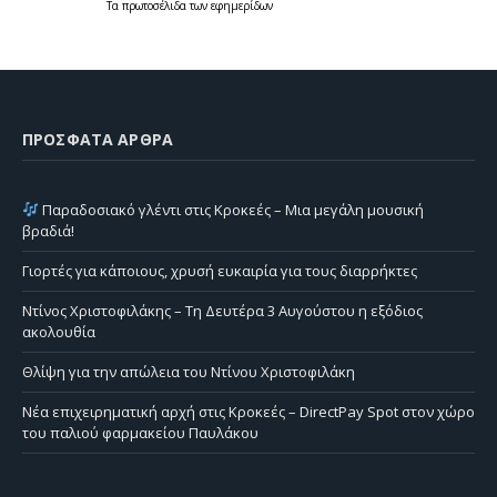
Τα
πρωτοσέλιδα
των
εφημερίδων
ΠΡΌΣΦΑΤΑ ΆΡΘΡΑ
Παραδοσιακό γλέντι στις Κροκεές – Μια μεγάλη μουσική
βραδιά!
Γιορτές για κάποιους, χρυσή ευκαιρία για τους διαρρήκτες
Ντίνος Χριστοφιλάκης – Τη Δευτέρα 3 Αυγούστου η εξόδιος
ακολουθία
Θλίψη για την απώλεια του Ντίνου Χριστοφιλάκη
Νέα επιχειρηματική αρχή στις Κροκεές – DirectPay Spot στον χώρο
του παλιού φαρμακείου Παυλάκου