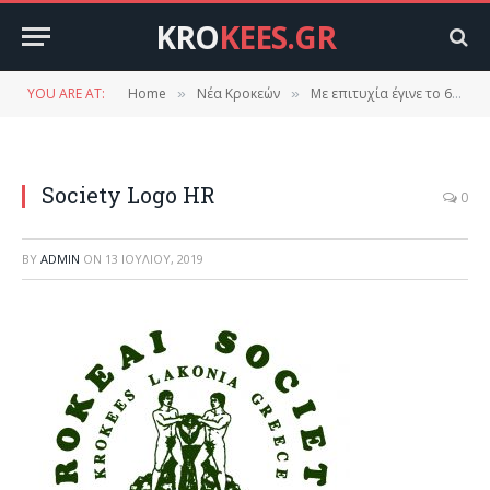
KRO
KEES.GR
YOU ARE AT:
Home
Νέα Κροκεών
Με επιτυχία έγινε το 62 συνέδριο ομογενών Κροκεατών Αμερικής Καναδά σε συνεργασία με το σύλλογο Βασιλακίου.
»
»
Society Logo HR
0
BY
ADMIN
ON
13 ΙΟΥΛΊΟΥ, 2019