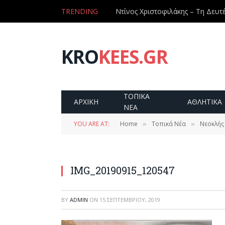
TRENDING
KRO
KEES.GR
ΤΟΠΙΚΑ
ΑΡΧΙΚΗ
ΑΘΛΗΤΙΚΑ
ΝΕΑ
YOU ARE AT:
Home
Τοπικά Νέα
Νεοκλής 
»
»
IMG_20190915_120547
BY
ADMIN
ON
15 ΣΕΠΤΕΜΒΡΊΟΥ, 2019