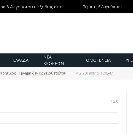
Πέμπτη, 6 Αυγούστου
Ντίνος Χριστοφιλάκης – Τη Δευτέρα 3 Αυγούστου η εξόδιος ακολουθία
ΝΕΑ
ΕΛΛΑΔΑ
ΟΜΟΓΕΝΕΙΑ
ΥΓΕ
ΚΡΟΚΕΩΝ
Κρητικός. Η μνήμη δεν αρχειοθετείται!
IMG_20190915_120547
»
0