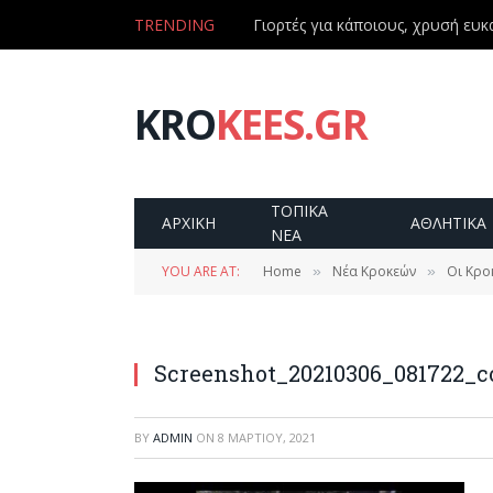
TRENDING
Γιορτές για κάποιους, χρυσή ευκα
KRO
KEES.GR
ΤΟΠΙΚΑ
ΑΡΧΙΚΗ
ΑΘΛΗΤΙΚΑ
ΝΕΑ
YOU ARE AT:
Home
Νέα Κροκεών
Οι Κροκ
»
»
Screenshot_20210306_081722_c
BY
ADMIN
ON
8 ΜΑΡΤΊΟΥ, 2021