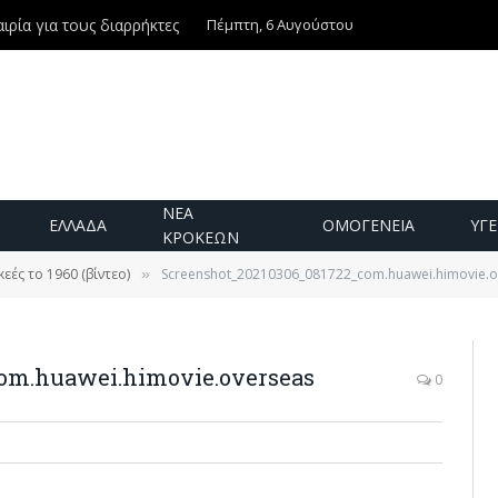
Πέμπτη, 6 Αυγούστου
ιρία για τους διαρρήκτες
ΝΕΑ
ΕΛΛΑΔΑ
ΟΜΟΓΕΝΕΙΑ
ΥΓΕ
ΚΡΟΚΕΩΝ
εές το 1960 (βίντεο)
Screenshot_20210306_081722_com.huawei.himovie.o
»
om.huawei.himovie.overseas
0