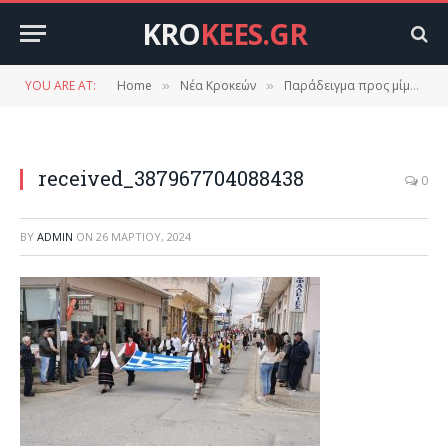
KRO
KEES.GR
YOU ARE AT:
Home
Νέα Κροκεών
Παράδειγμα προς μίμηση!!
»
»
received_387967704088438
0
BY
ADMIN
ON
26 ΜΑΡΤΊΟΥ, 2024