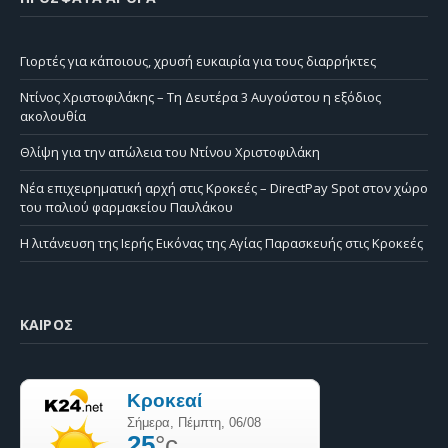
Γιορτές για κάποιους, χρυσή ευκαιρία για τους διαρρήκτες
Ντίνος Χριστοφιλάκης – Τη Δευτέρα 3 Αυγούστου η εξόδιος
ακολουθία
Θλίψη για την απώλεια του Ντίνου Χριστοφιλάκη
Νέα επιχειρηματική αρχή στις Κροκεές – DirectPay Spot στον χώρο
του παλιού φαρμακείου Παυλάκου
Η λιτάνευση της Ιερής Εικόνας της Αγίας Παρασκευής στις Κροκεές
ΚΑΙΡΌΣ