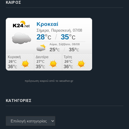
ΚΑΙΡΌΣ
πρόγνωση καιρού από το weather.gr
KΑΤΗΓΟΡΊΕΣ
Kατηγορίες