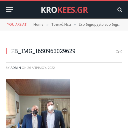
KRO
KEES.GR
YOU ARE AT:
Home
Τοπικά Νέα
Στο δημαρχείο του δήμου Ευρώτα ο Κυριάκος Πιερρακάκης.
»
»
FB_IMG_1650963029629
0
BY
ADMIN
ON
26 ΑΠΡΙΛΊΟΥ, 2022