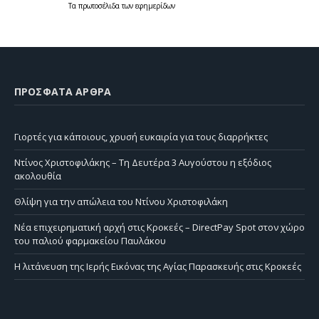
Τα
πρωτοσέλιδα
των
εφημερίδων
ΠΡΌΣΦΑΤΑ ΆΡΘΡΑ
Γιορτές για κάποιους, χρυσή ευκαιρία για τους διαρρήκτες
Ντίνος Χριστοφιλάκης – Τη Δευτέρα 3 Αυγούστου η εξόδιος
ακολουθία
Θλίψη για την απώλεια του Ντίνου Χριστοφιλάκη
Νέα επιχειρηματική αρχή στις Κροκεές – DirectPay Spot στον χώρο
του παλιού φαρμακείου Παυλάκου
Η λιτάνευση της Ιερής Εικόνας της Αγίας Παρασκευής στις Κροκεές