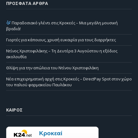
ΠΡΌΣΦΑΤΑ ΆΡΘΡΑ
Παραδοσιακό γλέντι στις Κροκεές – Μια μεγάλη μουσική
βραδιά!
Γιορτές για κάποιους, χρυσή ευκαιρία για τους διαρρήκτες
Ντίνος Χριστοφιλάκης – Τη Δευτέρα 3 Αυγούστου η εξόδιος
ακολουθία
Θλίψη για την απώλεια του Ντίνου Χριστοφιλάκη
Νέα επιχειρηματική αρχή στις Κροκεές – DirectPay Spot στον χώρο
του παλιού φαρμακείου Παυλάκου
ΚΑΙΡΌΣ