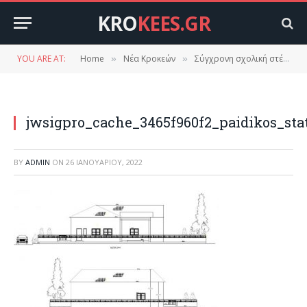
KRO
KEES.GR
YOU ARE AT:
Home
Νέα Κροκεών
Σύγχρονη σχολική στέγη για τα νήπια στις Κροκεές
»
»
jwsigpro_cache_3465f960f2_paidikos_st
BY
ADMIN
ON
26 ΙΑΝΟΥΑΡΊΟΥ, 2022