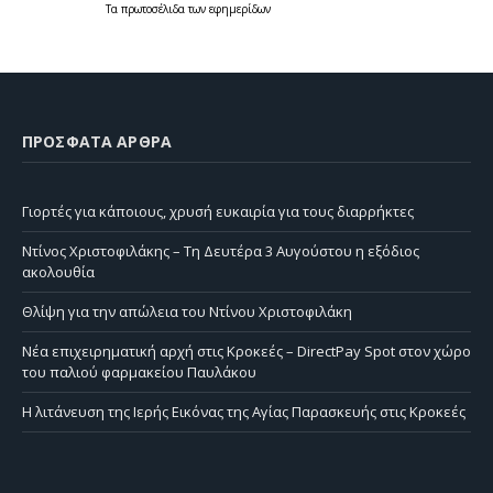
Τα
πρωτοσέλιδα
των
εφημερίδων
ΠΡΌΣΦΑΤΑ ΆΡΘΡΑ
Γιορτές για κάποιους, χρυσή ευκαιρία για τους διαρρήκτες
Ντίνος Χριστοφιλάκης – Τη Δευτέρα 3 Αυγούστου η εξόδιος
ακολουθία
Θλίψη για την απώλεια του Ντίνου Χριστοφιλάκη
Νέα επιχειρηματική αρχή στις Κροκεές – DirectPay Spot στον χώρο
του παλιού φαρμακείου Παυλάκου
Η λιτάνευση της Ιερής Εικόνας της Αγίας Παρασκευής στις Κροκεές