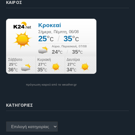
ΚΑΙΡΌΣ
πρόγνωση καιρού από το weather.gr
KΑΤΗΓΟΡΊΕΣ
Kατηγορίες