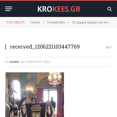
KRO
KEES.GR
YOU ARE AT:
Home
Τοπικά Νέα
Το Δαφνί τίμησε τον πολιούχο του Άγιο Γεώργιο.
»
»
received_1206221103447769
0
BY
ADMIN
ON
25 ΑΠΡΙΛΊΟΥ, 2022