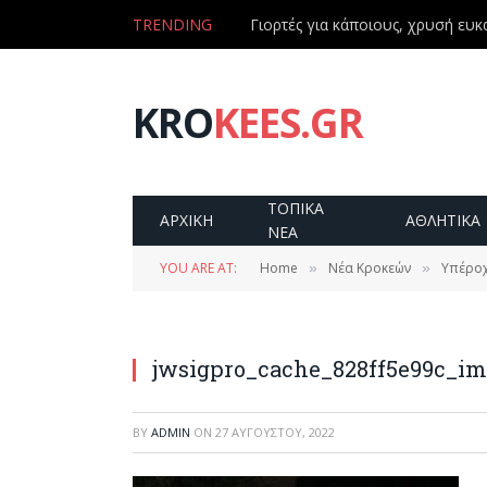
TRENDING
Γιορτές για κάποιους, χρυσή ευκα
KRO
KEES.GR
ΤΟΠΙΚΑ
ΑΡΧΙΚΗ
ΑΘΛΗΤΙΚΑ
ΝΕΑ
YOU ARE AT:
Home
Νέα Κροκεών
Υπέροχ
»
»
jwsigpro_cache_828ff5e99c_i
BY
ADMIN
ON
27 ΑΥΓΟΎΣΤΟΥ, 2022