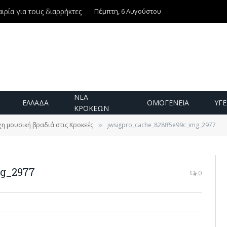
Πέμπτη, 6 Αυγούστου
ιρία για τους διαρρήκτες
ΝΕΑ
ΕΛΛΑΔΑ
ΟΜΟΓΕΝΕΙΑ
ΥΓΕ
ΚΡΟΚΕΩΝ
η μουσική βραδιά στις Κροκεές
jwsigpro_cache_828ff5e99c_img_2977
»
mg_2977
0