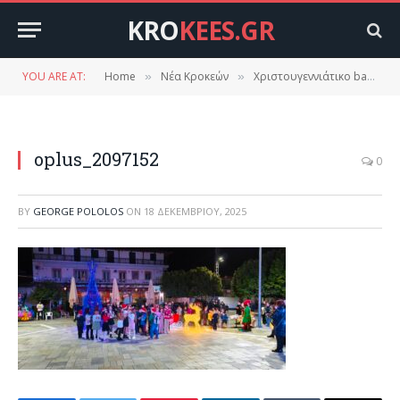
KRO
KEES.GR
YOU ARE AT:
Home
Νέα Κροκεών
Χριστουγεννιάτικο bazaar και εκδηλώσεις στην πλατεία Κροκεών.
»
»
oplus_2097152
0
BY
GEORGE POLOLOS
ON
18 ΔΕΚΕΜΒΡΊΟΥ, 2025