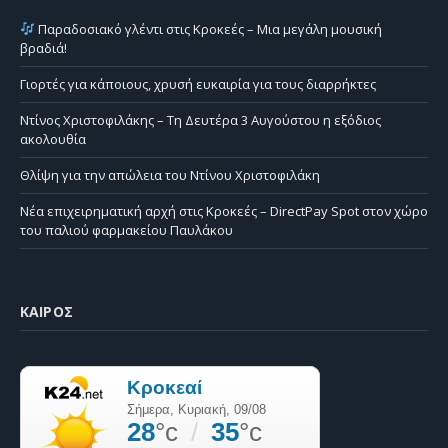
Παραδοσιακό γλέντι στις Κροκεές – Μια μεγάλη μουσική
βραδιά!
Γιορτές για κάποιους, χρυσή ευκαιρία για τους διαρρήκτες
Ντίνος Χριστοφιλάκης – Τη Δευτέρα 3 Αυγούστου η εξόδιος
ακολουθία
Θλίψη για την απώλεια του Ντίνου Χριστοφιλάκη
Νέα επιχειρηματική αρχή στις Κροκεές – DirectPay Spot στον χώρο
του παλιού φαρμακείου Παυλάκου
ΚΑΙΡΌΣ