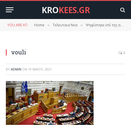
KRO
KEES.GR
YOU ARE AT:
Home
Τελευταια Νεα
Ψηφίστηκε επί της αρχής το ν/σ για την ψήφο των ομογενών – Καταψήφισαν ΣΥΡΙΖΑ, ΚΚΕ, ΜέΡΑ5
»
»
vouli
0
BY
ADMIN
ON
19 ΜΑΪ́ΟΥ, 2021