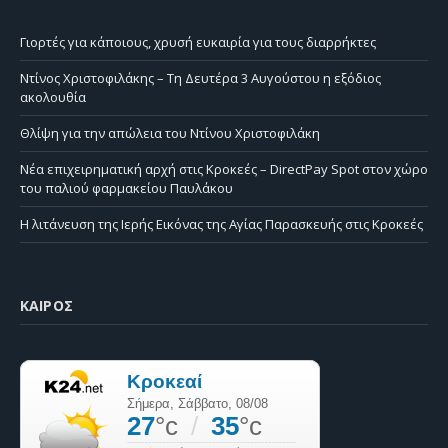
Γιορτές για κάποιους, χρυσή ευκαιρία για τους διαρρήκτες
Ντίνος Χριστοφιλάκης – Τη Δευτέρα 3 Αυγούστου η εξόδιος
ακολουθία
Θλίψη για την απώλεια του Ντίνου Χριστοφιλάκη
Νέα επιχειρηματική αρχή στις Κροκεές – DirectPay Spot στον χώρο
του παλιού φαρμακείου Παυλάκου
Η λιτάνευση της Ιερής Εικόνας της Αγίας Παρασκευής στις Κροκεές
ΚΑΙΡΌΣ