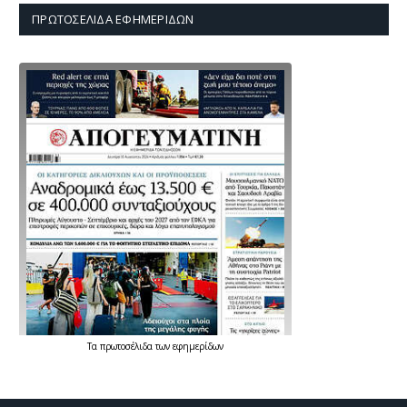
ΠΡΩΤΟΣΈΛΙΔΑ ΕΦΗΜΕΡΊΔΩΝ
Τα
πρωτοσέλιδα
των
εφημερίδων