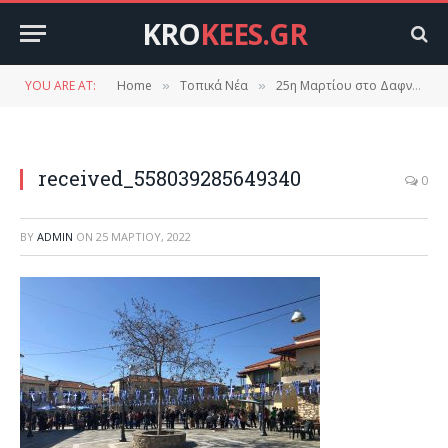
KRO
KEES.GR
YOU ARE AT:
Home
Τοπικά Νέα
25η Μαρτίου στο Δαφνί
»
»
»
received_558039285649340
0
BY
ADMIN
ON
25 ΜΑΡΤΊΟΥ, 2022