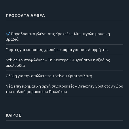
ΠΡΌΣΦΑΤΑ ΆΡΘΡΑ
Παραδοσιακό γλέντι στις Κροκεές – Μια μεγάλη μουσική
βραδιά!
Γιορτές για κάποιους, χρυσή ευκαιρία για τους διαρρήκτες
Ντίνος Χριστοφιλάκης – Τη Δευτέρα 3 Αυγούστου η εξόδιος
ακολουθία
Θλίψη για την απώλεια του Ντίνου Χριστοφιλάκη
Νέα επιχειρηματική αρχή στις Κροκεές – DirectPay Spot στον χώρο
του παλιού φαρμακείου Παυλάκου
ΚΑΙΡΌΣ