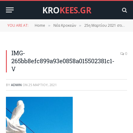
KRO
KEES.GR
YOU ARE AT:
Home
Νέα Κροκεών
25η Μαρτίου 2021 στις Κροκεές.( Φωτογραφίες, βίντεο)
»
»
IMG-
0
265bb8efc899a93e0858a015502381c1-
V
BY
ADMIN
ON
25 ΜΑΡΤΊΟΥ, 2021