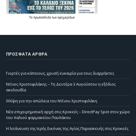
Τα
πρωτοσέλιδα
των
εφημερίδων
ΠΡΌΣΦΑΤΑ ΆΡΘΡΑ
Γιορτές για κάποιους, χρυσή ευκαιρία για τους διαρρήκτες
Ντίνος Χριστοφιλάκης – Τη Δευτέρα 3 Αυγούστου η εξόδιος
ακολουθία
Θλίψη για την απώλεια του Ντίνου Χριστοφιλάκη
Νέα επιχειρηματική αρχή στις Κροκεές – DirectPay Spot στον χώρο
του παλιού φαρμακείου Παυλάκου
Η λιτάνευση της Ιερής Εικόνας της Αγίας Παρασκευής στις Κροκεές