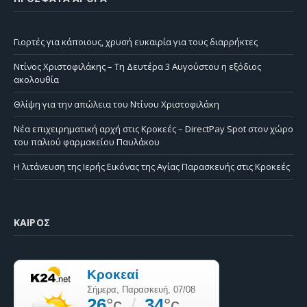
Γιορτές για κάποιους, χρυσή ευκαιρία για τους διαρρήκτες
Ντίνος Χριστοφιλάκης – Τη Δευτέρα 3 Αυγούστου η εξόδιος
ακολουθία
Θλίψη για την απώλεια του Ντίνου Χριστοφιλάκη
Νέα επιχειρηματική αρχή στις Κροκεές – DirectPay Spot στον χώρο
του παλιού φαρμακείου Παυλάκου
Η λιτάνευση της Ιερής Εικόνας της Αγίας Παρασκευής στις Κροκεές
ΚΑΙΡΌΣ