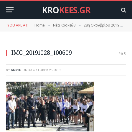
KRO
KEES.GR
YOU ARE AT:
Home
Νέα Κροκεών
28η Οκτωβρίου 2019 στις Κροκεές.(φωτό βίντεο)
»
»
IMG_20191028_100609
0
BY
ADMIN
ON
30 ΟΚΤΩΒΡΊΟΥ, 2019