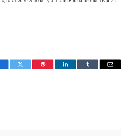
0,10 € ανά δένδρο και για τα υπαίθρια κηπευτικά είναι 2 €
Facebook
Twitter
Pinterest
LinkedIn
Tumblr
Email