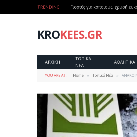
TRENDING
Γιορτές για κάποιους, χρυσή ευκα
KRO
KEES.GR
ΤΟΠΙΚΑ
ΑΡΧΙΚΗ
ΑΘΛΗΤΙΚΑ
ΝΕΑ
YOU ARE AT:
Home
Τοπικά Νέα
ΑΝΑΚΟΙΝ
»
»