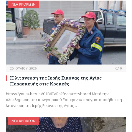
ΝΈΑ ΚΡΟΚΕΏΝ
25 ΙΟΥΛΊΟΥ, 2026
0
Η λιτάνευση της Ιερής Εικόνας της Αγίας
Παρασκευής στις Κροκεές
https://youtu.be/usVC1B6TaRs?feature=shared Μετά την
ολοκλήρωση του πανηγυρικού Εσπερινού πραγματοποιήθηκε η
λιτάνευση της Ιερής Εικόνας της Αγίας…
ΝΈΑ ΚΡΟΚΕΏΝ