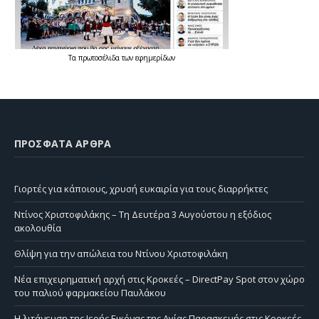
Τα
πρωτοσέλιδα
των
εφημερίδων
ΠΡΌΣΦΑΤΑ ΆΡΘΡΑ
Γιορτές για κάποιους, χρυσή ευκαιρία για τους διαρρήκτες
Ντίνος Χριστοφιλάκης – Τη Δευτέρα 3 Αυγούστου η εξόδιος
ακολουθία
Θλίψη για την απώλεια του Ντίνου Χριστοφιλάκη
Νέα επιχειρηματική αρχή στις Κροκεές – DirectPay Spot στον χώρο
του παλιού φαρμακείου Παυλάκου
Η λιτάνευση της Ιερής Εικόνας της Αγίας Παρασκευής στις Κροκεές