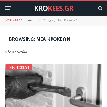
KRO
KEES.GR
YOU ARE AT:
Home
Category: "Νέα Κροκεών"
»
BROWSING:
ΝΈΑ ΚΡΟΚΕΏΝ
Νέα Κροκεών
ΝΈΑ ΚΡΟΚΕΏΝ