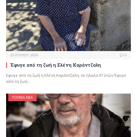
23 ΙΟΥΛΊΟΥ, 2026
0
Έφυγε από τη ζωή η Ελένη Καράντζαλη
Εφυγε από τη ζωή η Ελένη Καράντζαλη, σε ηλικία 97 ετών Έφυγε
από τη ζωή…
ΤΟΠΙΚΆ ΝΈΑ