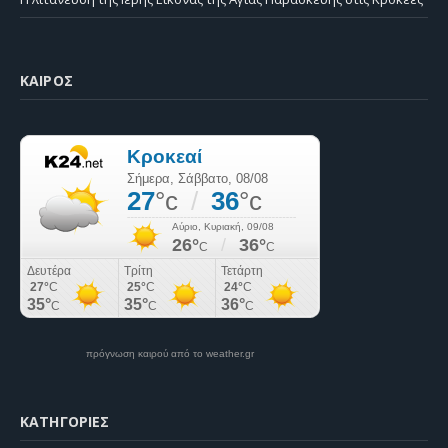
ΚΑΙΡΌΣ
πρόγνωση καιρού από το weather.gr
KΑΤΗΓΟΡΊΕΣ