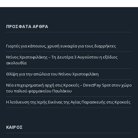
ΠΡΌΣΦΑΤΑ ΆΡΘΡΑ
Γιορτές για κάποιους, χρυσή ευκαιρία για τους διαρρήκτες
Ντίνος Χριστοφιλάκης – Τη Δευτέρα 3 Αυγούστου η εξόδιος
ακολουθία
Θλίψη για την απώλεια του Ντίνου Χριστοφιλάκη
Νέα επιχειρηματική αρχή στις Κροκεές – DirectPay Spot στον χώρο
του παλιού φαρμακείου Παυλάκου
Η λιτάνευση της Ιερής Εικόνας της Αγίας Παρασκευής στις Κροκεές
ΚΑΙΡΌΣ