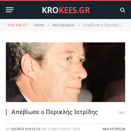
KRO
KEES.GR
YOU ARE AT:
Home
Νέα Κροκεών
Απεβίωσε ο Περικλής Ιατρίδης
»
»
Απεβίωσε ο Περικλής Ιατρίδης
0
BY
GEORGE POLOLOS
ON
12 ΙΑΝΟΥΑΡΊΟΥ, 2026
ΝΈΑ ΚΡΟΚΕΏΝ