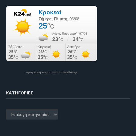
πρόγνωση καιρού από το weather.gr
KΑΤΗΓΟΡΊΕΣ
Kατηγορίες