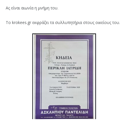
Ας είναι αιωνία η μνήμη του.
Το krokees.gr εκφράζει τα συλλυπητήρια στους οικείους του.