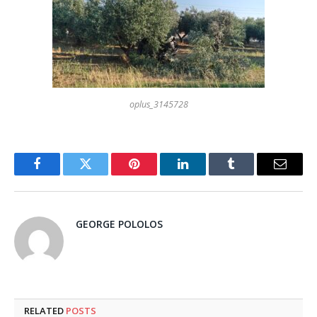
oplus_3145728
Facebook
Twitter
Pinterest
LinkedIn
Tumblr
Email
GEORGE POLOLOS
RELATED
POSTS