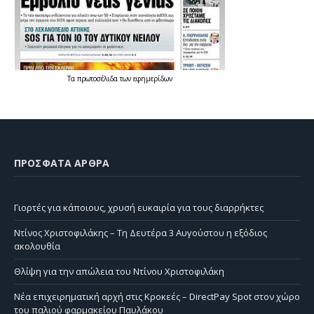
Τα
πρωτοσέλιδα
των
εφημερίδων
ΠΡΌΣΦΑΤΑ ΆΡΘΡΑ
Γιορτές για κάποιους, χρυσή ευκαιρία για τους διαρρήκτες
Ντίνος Χριστοφιλάκης – Τη Δευτέρα 3 Αυγούστου η εξόδιος
ακολουθία
Θλίψη για την απώλεια του Ντίνου Χριστοφιλάκη
Νέα επιχειρηματική αρχή στις Κροκεές – DirectPay Spot στον χώρο
του παλιού φαρμακείου Παυλάκου