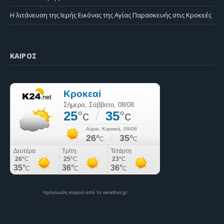
Η λιτάνευση της Ιερής Εικόνας της Αγίας Παρασκευής στις Κροκεές
ΚΑΙΡΌΣ
πρόγνωση καιρού από το weather.gr