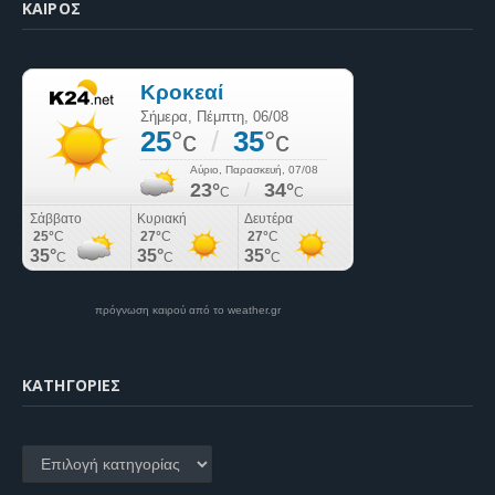
ΚΑΙΡΌΣ
πρόγνωση καιρού από το weather.gr
KΑΤΗΓΟΡΊΕΣ
Kατηγορίες