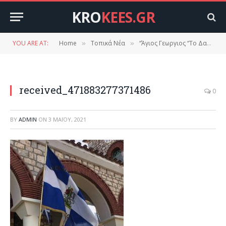
KRO
KEES.GR
YOU ARE AT:
Home
Τοπικά Νέα
“Άγιος Γεωργιος “Το Δαφνί γιόρτασε τον πολιούχο του.
»
»
received_471883277371486
0
BY
ADMIN
ON
3 ΜΑΪ́ΟΥ, 2021