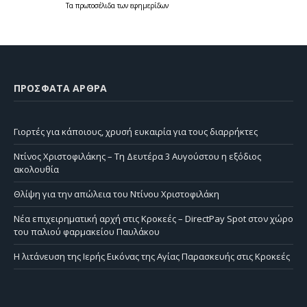
Τα
πρωτοσέλιδα
των
εφημερίδων
ΠΡΌΣΦΑΤΑ ΆΡΘΡΑ
Γιορτές για κάποιους, χρυσή ευκαιρία για τους διαρρήκτες
Ντίνος Χριστοφιλάκης – Τη Δευτέρα 3 Αυγούστου η εξόδιος
ακολουθία
Θλίψη για την απώλεια του Ντίνου Χριστοφιλάκη
Νέα επιχειρηματική αρχή στις Κροκεές – DirectPay Spot στον χώρο
του παλιού φαρμακείου Παυλάκου
Η λιτάνευση της Ιερής Εικόνας της Αγίας Παρασκευής στις Κροκεές