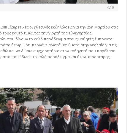
0
!!! Εξαιρετικές οι χθεσινές εκδηλώσεις για την 25η Μαρτίου στις
 τους εαυτό τιμώντας την γιορτή της εθνεγερσίας.
εών που δίνουν το καλό παράδειγμα στους μαθητές έμπρακτα
 τρόπο θεωρώ ότι περνάνε σωστά μηνύματα στην νεολαία για τις
α σταθώ και να δώσω συγχαρητήρια στον καθηγητή που παρέλασε
τράτιο που έδωσε το καλό παράδειγμα και ήταν μπροστάρης