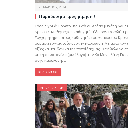
26 ΜΑΡΤΊΟΥ, 2024
Παράδειγμα προς μίμηση!!
Τόσο λίγοι άνθρωποι που κάνουν τόσο μεγάλη δουλειά
Κροκεές. Μαθητές και καθηγητές έδωσαν το καλύτερό
Συγχαρητήρια στους καθηγητές του γυμνασίου Κροκ
συμμετέχοντας οι ίδιοι στην παρέλαση. Με αυτό τον
αξίες και τα ιδανικά της πατρίδας μας. Θα ήθελα ν
με τη φουστανέλα (φιλόλογο) τον Κο Μανωλάκη Ευσ
στην παρέλαση.…
READ MORE
ΝΈΑ ΚΡΟΚΕΏΝ