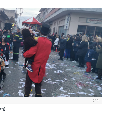
0
ση)