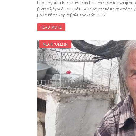
https://youtu.be/3mtIAmYmclI?si=ex63NMfqjiAzEiJI 
βίντεο λόγω δικαιωμάτων μουσικής κόπηκε από το y
μουσική το καρναβάλι Κροκεών 2017.
READ MORE
ΝΈΑ ΚΡΟΚΕΏΝ