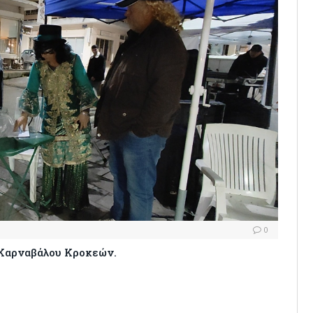
0
 Καρναβάλου Κροκεών.