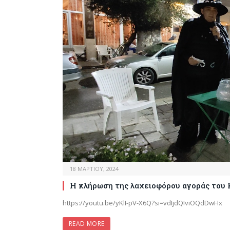
18 ΜΑΡΤΊΟΥ, 2024
Η κλήρωση της λαχειοφόρου αγοράς του
https://youtu.be/yKlI-pV-X6Q?si=vdIjdQIviOQdDwHx
READ MORE