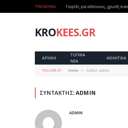
TRENDING
KRO
KEES.GR
ΤΟΠΙΚΑ
ΑΡΧΙΚΗ
ΑΘΛΗΤΙΚΑ
ΝΕΑ
YOU ARE AT:
Home
Author: admin
»
ΣΥΝΤΆΚΤΗΣ:
ADMIN
ADMIN