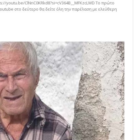
https://youtu.be/ClNnC0KRkd8?si=cV364B__MFKzcLWD Το πρώτο
outube στο δεύτερο θα δείτε όλη την παρέλαση με ελεύθερη