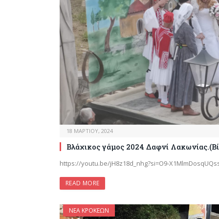
18 ΜΑΡΤΊΟΥ, 2024
Βλάχικος γάμος 2024 Δαφνί Λακωνίας.(Β
https://youtu.be/jH8z18d_nhg?si=O9-X1MlmDosqUQs
READ MORE
ΝΈΑ ΚΡΟΚΕΏΝ