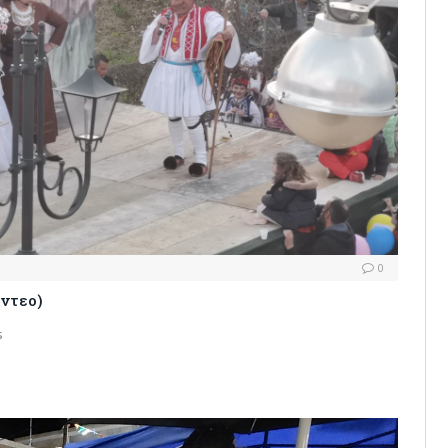
0
ίντεο)
s