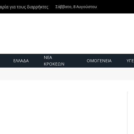
Σάββατο, 8 Αυγούστου
Ντίνος Χριστοφιλάκης – Τη Δευτέρα 3 Αυγούστου η εξόδιος ακολουθία
ΝΕΑ
ΕΛΛΑΔΑ
ΟΜΟΓΕΝΕΙΑ
ΥΓΕ
ΚΡΟΚΕΩΝ