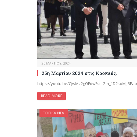
25 ΜΑΡΤΊΟΥ, 2024
25η Μαρτίου 2024 στις Κροκεές.
https://youtu.be/CjwMz2gOFdw?si=Gm_1D2koMjJREa
READ MORE
ΤΟΠΙΚΆ ΝΈΑ