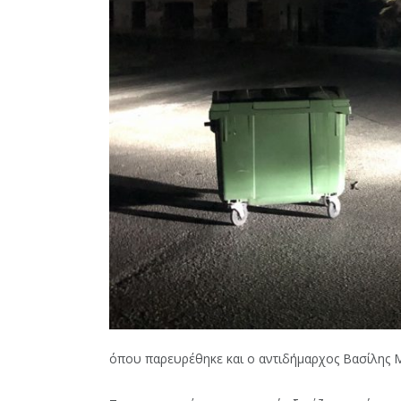
όπου παρευρέθηκε και ο αντιδήμαρχος Βασίλης 