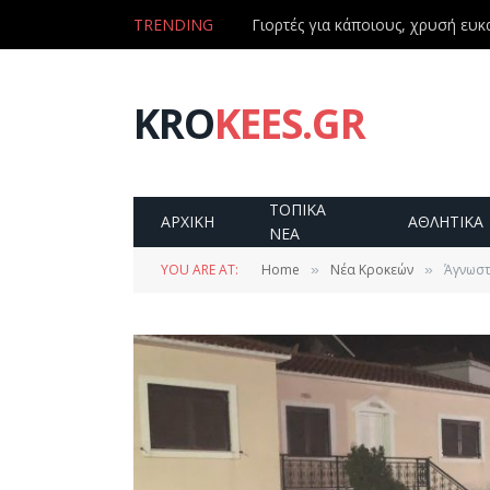
TRENDING
Γιορτές για κάποιους, χρυσή ευκα
KRO
KEES.GR
ΤΟΠΙΚΑ
ΑΡΧΙΚΗ
ΑΘΛΗΤΙΚΑ
ΝΕΑ
YOU ARE AT:
Home
Νέα Κροκεών
Άγνωστ
»
»