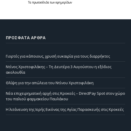
Τα
πρωτοσέλιδα
των
εφημερίδων
ΠΡΌΣΦΑΤΑ ΆΡΘΡΑ
Γιορτές για κάποιους, χρυσή ευκαιρία για τους διαρρήκτες
Ντίνος Χριστοφιλάκης – Τη Δευτέρα 3 Αυγούστου η εξόδιος
ακολουθία
Θλίψη για την απώλεια του Ντίνου Χριστοφιλάκη
Νέα επιχειρηματική αρχή στις Κροκεές – DirectPay Spot στον χώρο
του παλιού φαρμακείου Παυλάκου
Η λιτάνευση της Ιερής Εικόνας της Αγίας Παρασκευής στις Κροκεές