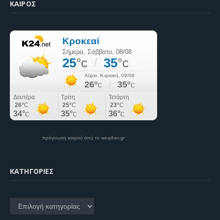
ΚΑΙΡΌΣ
πρόγνωση καιρού από το weather.gr
KΑΤΗΓΟΡΊΕΣ
Kατηγορίες