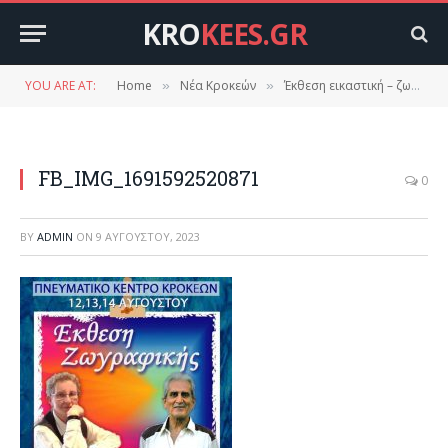
KRO
KEES.GR
YOU ARE AT:
Home
Νέα Κροκεών
Έκθεση εικαστική – ζωγραφικής στις Κροκεές.
»
»
FB_IMG_1691592520871
0
BY
ADMIN
ON
9 ΑΥΓΟΎΣΤΟΥ, 2023