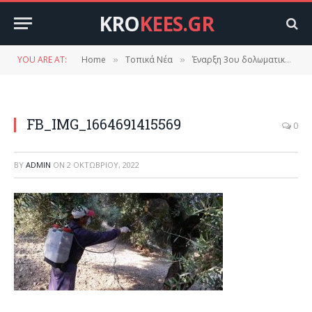
KRO
KEES.GR
YOU ARE AT:
Home
Τοπικά Νέα
Έναρξη 3ου δολωματικού ψεκασμού δακοκτονίας στην περιοχή Κροκεών.
»
»
FB_IMG_1664691415569
0
BY
ADMIN
ON
2 ΟΚΤΩΒΡΊΟΥ, 2022