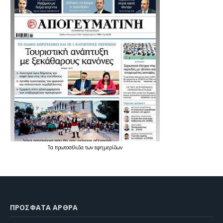
Τα
πρωτοσέλιδα
των
εφημερίδων
ΠΡΌΣΦΑΤΑ ΆΡΘΡΑ