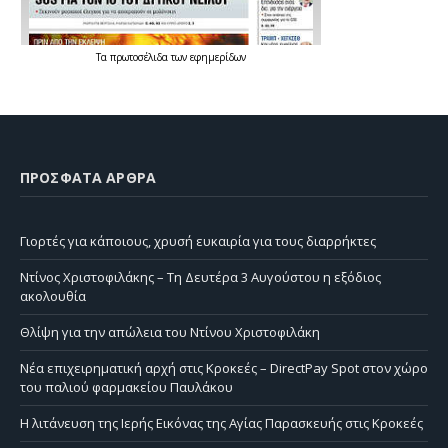
Τα
πρωτοσέλιδα
των
εφημερίδων
ΠΡΌΣΦΑΤΑ ΆΡΘΡΑ
Γιορτές για κάποιους, χρυσή ευκαιρία για τους διαρρήκτες
Ντίνος Χριστοφιλάκης – Τη Δευτέρα 3 Αυγούστου η εξόδιος
ακολουθία
Θλίψη για την απώλεια του Ντίνου Χριστοφιλάκη
Νέα επιχειρηματική αρχή στις Κροκεές – DirectPay Spot στον χώρο
του παλιού φαρμακείου Παυλάκου
Η λιτάνευση της Ιερής Εικόνας της Αγίας Παρασκευής στις Κροκεές