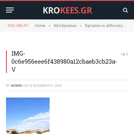
KRO
KEES.GR
YOU ARE AT:
Home
Νέα Κροκεών
Έφτασαν οι αίθουσες προκάτ για τον παιδικό σταθμό Κροκεών.
»
»
IMG-
0
0c6e956eee6f438980a12cbaeb3cb23a-
V
BY
ADMIN
ON
10 ΝΟΕΜΒΡΊΟΥ, 2020