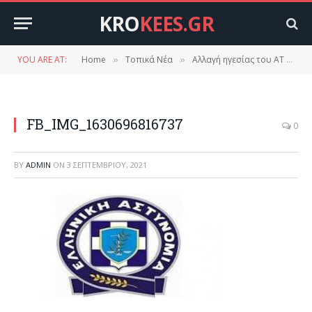
KRO
KEES.GR
YOU ARE AT:
Home
Τοπικά Νέα
Αλλαγή ηγεσίας του ΑΤ Ευρώτα.
»
»
FB_IMG_1630696816737
0
BY
ADMIN
ON
3 ΣΕΠΤΕΜΒΡΊΟΥ, 2021