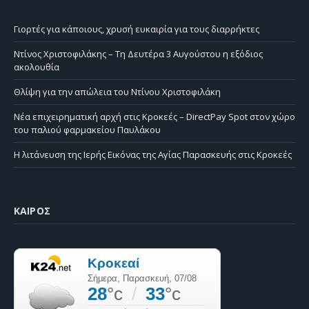
Γιορτές για κάποιους, χρυσή ευκαιρία για τους διαρρήκτες
Ντίνος Χριστοφιλάκης – Τη Δευτέρα 3 Αυγούστου η εξόδιος
ακολουθία
Θλίψη για την απώλεια του Ντίνου Χριστοφιλάκη
Νέα επιχειρηματική αρχή στις Κροκεές – DirectPay Spot στον χώρο
του παλιού φαρμακείου Παυλάκου
Η λιτάνευση της Ιερής Εικόνας της Αγίας Παρασκευής στις Κροκεές
ΚΑΙΡΌΣ