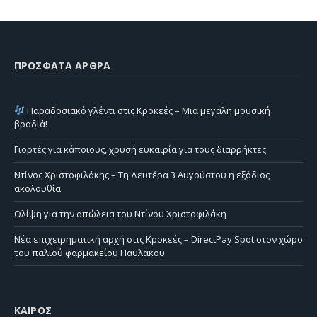
ΠΡΌΣΦΑΤΑ ΆΡΘΡΑ
Παραδοσιακό γλέντι στις Κροκεές – Μια μεγάλη μουσική
βραδιά!
Γιορτές για κάποιους, χρυσή ευκαιρία για τους διαρρήκτες
Ντίνος Χριστοφιλάκης – Τη Δευτέρα 3 Αυγούστου η εξόδιος
ακολουθία
Θλίψη για την απώλεια του Ντίνου Χριστοφιλάκη
Νέα επιχειρηματική αρχή στις Κροκεές – DirectPay Spot στον χώρο
του παλιού φαρμακείου Παυλάκου
ΚΑΙΡΌΣ