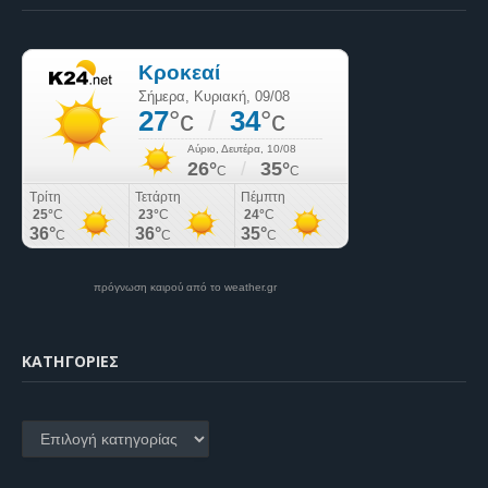
πρόγνωση καιρού από το weather.gr
KΑΤΗΓΟΡΊΕΣ
Kατηγορίες