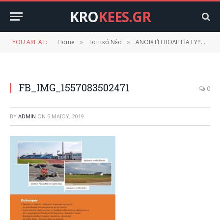
KRO
KEES.GR
YOU ARE AT:
Home
Τοπικά Νέα
ΑΝΟΙΧΤΉ ΠΟΛΙΤΕΊΑ ΕΥΡΏΤΑ.
»
»
FB_IMG_1557083502471
0
BY
ADMIN
ON
5 ΜΑΪ́ΟΥ, 2019