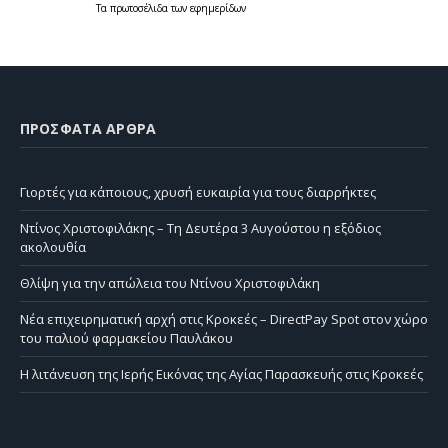
Τα
πρωτοσέλιδα
των
εφημερίδων
ΠΡΌΣΦΑΤΑ ΆΡΘΡΑ
Γιορτές για κάποιους, χρυσή ευκαιρία για τους διαρρήκτες
Ντίνος Χριστοφιλάκης – Τη Δευτέρα 3 Αυγούστου η εξόδιος
ακολουθία
Θλίψη για την απώλεια του Ντίνου Χριστοφιλάκη
Νέα επιχειρηματική αρχή στις Κροκεές – DirectPay Spot στον χώρο
του παλιού φαρμακείου Παυλάκου
Η λιτάνευση της Ιερής Εικόνας της Αγίας Παρασκευής στις Κροκεές