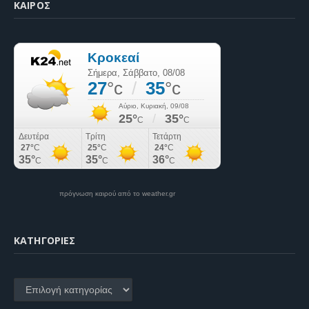
ΚΑΙΡΌΣ
πρόγνωση καιρού από το weather.gr
KΑΤΗΓΟΡΊΕΣ
Kατηγορίες