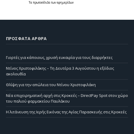
Τα
πρωτοσέλιδα
των
εφημερίδων
ΠΡΌΣΦΑΤΑ ΆΡΘΡΑ
Γιορτές για κάποιους, χρυσή ευκαιρία για τους διαρρήκτες
Ντίνος Χριστοφιλάκης – Τη Δευτέρα 3 Αυγούστου η εξόδιος
ακολουθία
Θλίψη για την απώλεια του Ντίνου Χριστοφιλάκη
Νέα επιχειρηματική αρχή στις Κροκεές – DirectPay Spot στον χώρο
του παλιού φαρμακείου Παυλάκου
Η λιτάνευση της Ιερής Εικόνας της Αγίας Παρασκευής στις Κροκεές