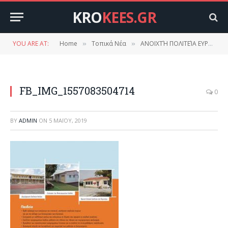
KRO
KEES.GR
YOU ARE AT:
Home
Τοπικά Νέα
ΑΝΟΙΧΤΉ ΠΟΛΙΤΕΊΑ ΕΥΡΏΤΑ.
»
»
FB_IMG_1557083504714
0
BY
ADMIN
ON
5 ΜΑΪ́ΟΥ, 2019