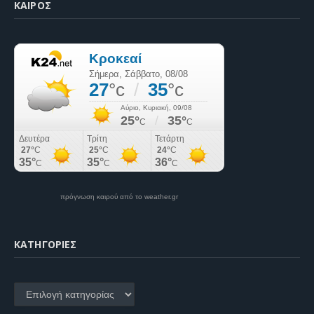
ΚΑΙΡΌΣ
πρόγνωση καιρού από το weather.gr
KΑΤΗΓΟΡΊΕΣ
Kατηγορίες