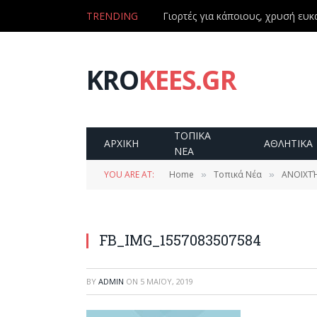
TRENDING
Γιορτές για κάποιους, χρυσή ευκα
KRO
KEES.GR
ΤΟΠΙΚΑ
ΑΡΧΙΚΗ
ΑΘΛΗΤΙΚΑ
ΝΕΑ
YOU ARE AT:
Home
Τοπικά Νέα
ΑΝΟΙΧΤΉ
»
»
FB_IMG_1557083507584
BY
ADMIN
ON
5 ΜΑΪ́ΟΥ, 2019