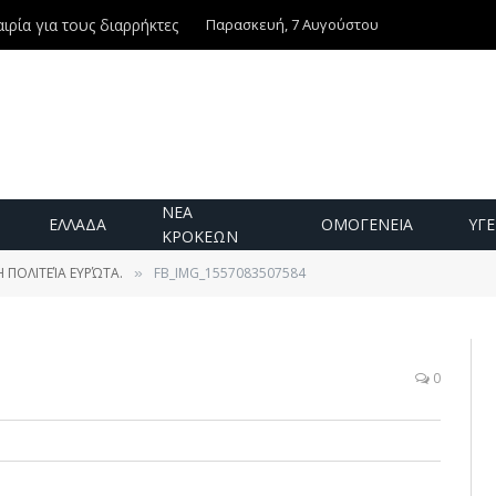
Παρασκευή, 7 Αυγούστου
ιρία για τους διαρρήκτες
ΝΕΑ
ΕΛΛΑΔΑ
ΟΜΟΓΕΝΕΙΑ
ΥΓΕ
ΚΡΟΚΕΩΝ
 ΠΟΛΙΤΕΊΑ ΕΥΡΏΤΑ.
FB_IMG_1557083507584
»
0