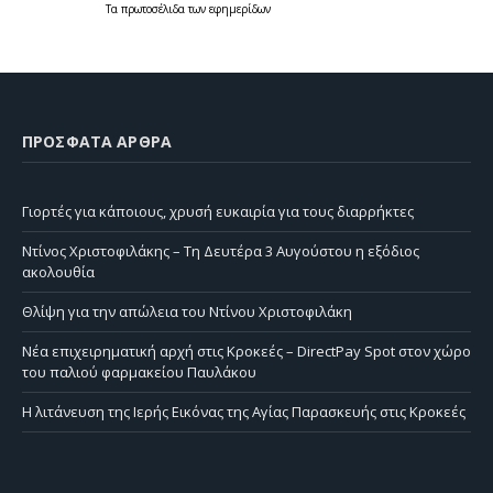
Τα
πρωτοσέλιδα
των
εφημερίδων
ΠΡΌΣΦΑΤΑ ΆΡΘΡΑ
Γιορτές για κάποιους, χρυσή ευκαιρία για τους διαρρήκτες
Ντίνος Χριστοφιλάκης – Τη Δευτέρα 3 Αυγούστου η εξόδιος
ακολουθία
Θλίψη για την απώλεια του Ντίνου Χριστοφιλάκη
Νέα επιχειρηματική αρχή στις Κροκεές – DirectPay Spot στον χώρο
του παλιού φαρμακείου Παυλάκου
Η λιτάνευση της Ιερής Εικόνας της Αγίας Παρασκευής στις Κροκεές