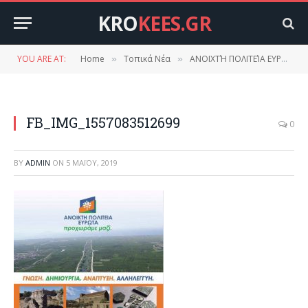
KRO
KEES.GR
YOU ARE AT:
Home
Τοπικά Νέα
ΑΝΟΙΧΤΉ ΠΟΛΙΤΕΊΑ ΕΥΡΏΤΑ.
»
»
FB_IMG_1557083512699
0
BY
ADMIN
ON
5 ΜΑΪ́ΟΥ, 2019