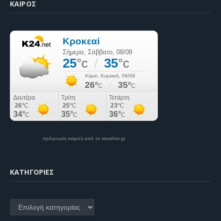
ΚΑΙΡΌΣ
πρόγνωση καιρού από το weather.gr
KΑΤΗΓΟΡΊΕΣ
Kατηγορίες