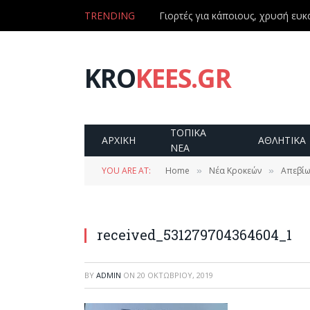
TRENDING
Γιορτές για κάποιους, χρυσή ευκα
KRO
KEES.GR
ΤΟΠΙΚΑ
ΑΡΧΙΚΗ
ΑΘΛΗΤΙΚΑ
ΝΕΑ
YOU ARE AT:
Home
Νέα Κροκεών
Απεβίω
»
»
received_531279704364604_1
BY
ADMIN
ON
20 ΟΚΤΩΒΡΊΟΥ, 2019