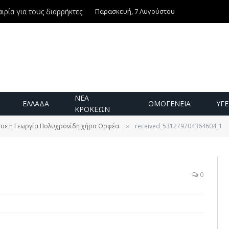
Παρασκευή, 7 Αυγούστου
ιρία για τους διαρρήκτες
ΝΕΑ
ΕΛΛΑΔΑ
ΟΜΟΓΕΝΕΙΑ
ΥΓΕ
ΚΡΟΚΕΩΝ
σε η Γεωργία Πολυχρονίδη χήρα Ορφέα.
received_531279704364604_1
»
0