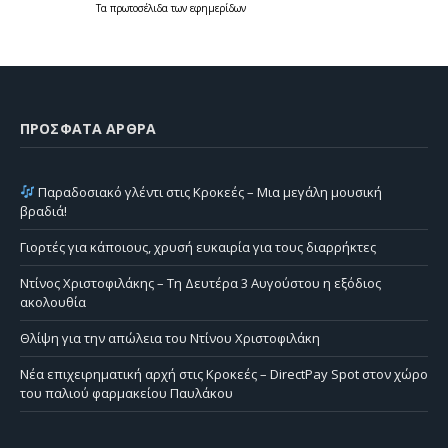
Τα
πρωτοσέλιδα
των
εφημερίδων
ΠΡΌΣΦΑΤΑ ΆΡΘΡΑ
Παραδοσιακό γλέντι στις Κροκεές – Μια μεγάλη μουσική
βραδιά!
Γιορτές για κάποιους, χρυσή ευκαιρία για τους διαρρήκτες
Ντίνος Χριστοφιλάκης – Τη Δευτέρα 3 Αυγούστου η εξόδιος
ακολουθία
Θλίψη για την απώλεια του Ντίνου Χριστοφιλάκη
Νέα επιχειρηματική αρχή στις Κροκεές – DirectPay Spot στον χώρο
του παλιού φαρμακείου Παυλάκου