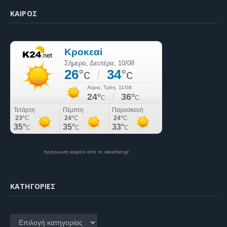
ΚΑΙΡΌΣ
πρόγνωση καιρού από το weather.gr
KΑΤΗΓΟΡΊΕΣ
Kατηγορίες