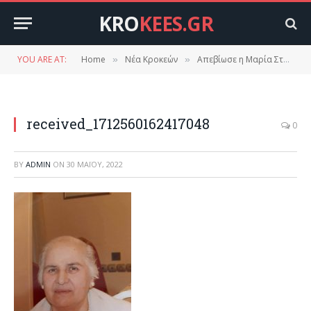
KRO
KEES.GR
YOU ARE AT:
Home
Νέα Κροκεών
Απεβίωσε η Μαρία Στρατηγάκου – Παντελεάκη
»
»
received_1712560162417048
0
BY
ADMIN
ON
30 ΜΑΪ́ΟΥ, 2022