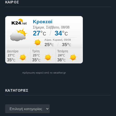
ΚΑΙΡΌΣ
πρόγνωση καιρού από το weather.gr
KΑΤΗΓΟΡΊΕΣ
Kατηγορίες