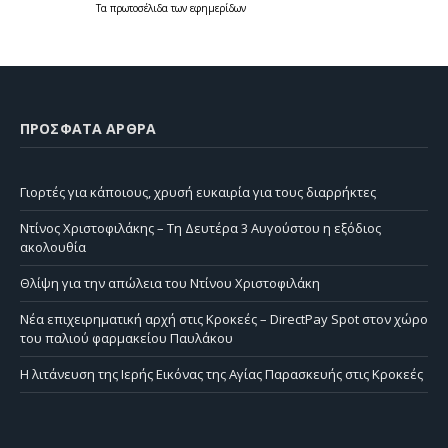
Τα
πρωτοσέλιδα
των
εφημερίδων
ΠΡΌΣΦΑΤΑ ΆΡΘΡΑ
Γιορτές για κάποιους, χρυσή ευκαιρία για τους διαρρήκτες
Ντίνος Χριστοφιλάκης – Τη Δευτέρα 3 Αυγούστου η εξόδιος
ακολουθία
Θλίψη για την απώλεια του Ντίνου Χριστοφιλάκη
Νέα επιχειρηματική αρχή στις Κροκεές – DirectPay Spot στον χώρο
του παλιού φαρμακείου Παυλάκου
Η λιτάνευση της Ιερής Εικόνας της Αγίας Παρασκευής στις Κροκεές