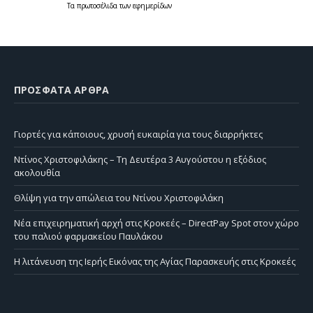
Τα
πρωτοσέλιδα
των
εφημερίδων
ΠΡΌΣΦΑΤΑ ΆΡΘΡΑ
Γιορτές για κάποιους, χρυσή ευκαιρία για τους διαρρήκτες
Ντίνος Χριστοφιλάκης – Τη Δευτέρα 3 Αυγούστου η εξόδιος
ακολουθία
Θλίψη για την απώλεια του Ντίνου Χριστοφιλάκη
Νέα επιχειρηματική αρχή στις Κροκεές – DirectPay Spot στον χώρο
του παλιού φαρμακείου Παυλάκου
Η λιτάνευση της Ιερής Εικόνας της Αγίας Παρασκευής στις Κροκεές