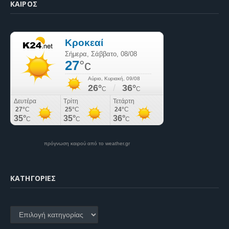
ΚΑΙΡΌΣ
πρόγνωση καιρού από το weather.gr
KΑΤΗΓΟΡΊΕΣ
Kατηγορίες