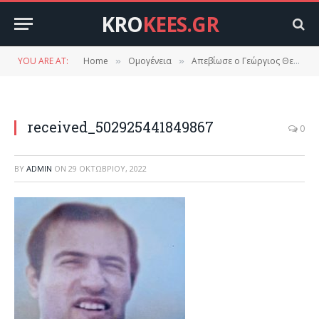
KRO
KEES.GR
YOU ARE AT:
Home
Ομογένεια
Απεβίωσε ο Γεώργιος Θεοδωράκος του Δημητρίου
»
»
received_502925441849867
0
BY
ADMIN
ON
29 ΟΚΤΩΒΡΊΟΥ, 2022