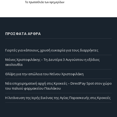
Τα
πρωτοσέλιδα
των
εφημερίδων
ΠΡΌΣΦΑΤΑ ΆΡΘΡΑ
Γιορτές για κάποιους, χρυσή ευκαιρία για τους διαρρήκτες
Ντίνος Χριστοφιλάκης – Τη Δευτέρα 3 Αυγούστου η εξόδιος
ακολουθία
Θλίψη για την απώλεια του Ντίνου Χριστοφιλάκη
Νέα επιχειρηματική αρχή στις Κροκεές – DirectPay Spot στον χώρο
του παλιού φαρμακείου Παυλάκου
Η λιτάνευση της Ιερής Εικόνας της Αγίας Παρασκευής στις Κροκεές