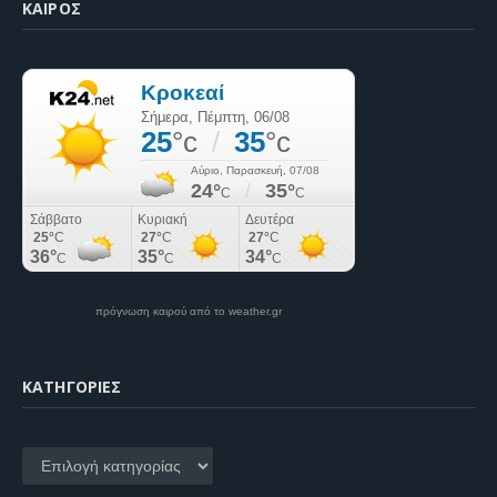
ΚΑΙΡΌΣ
πρόγνωση καιρού από το weather.gr
KΑΤΗΓΟΡΊΕΣ
Kατηγορίες