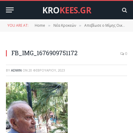
KRO
KEES.GR
YOU ARE AT:
Home
Νέα Κροκεών
Απεβίωσε ο Μίμης Οικονομάκος.
»
»
FB_IMG_1676909751172
0
BY
ADMIN
ON
20 ΦΕΒΡΟΥΑΡΊΟΥ, 2023