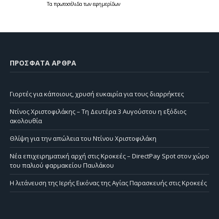
Τα
πρωτοσέλιδα
των
εφημερίδων
ΠΡΌΣΦΑΤΑ ΆΡΘΡΑ
Γιορτές για κάποιους, χρυσή ευκαιρία για τους διαρρήκτες
Ντίνος Χριστοφιλάκης – Τη Δευτέρα 3 Αυγούστου η εξόδιος
ακολουθία
Θλίψη για την απώλεια του Ντίνου Χριστοφιλάκη
Νέα επιχειρηματική αρχή στις Κροκεές – DirectPay Spot στον χώρο
του παλιού φαρμακείου Παυλάκου
Η λιτάνευση της Ιερής Εικόνας της Αγίας Παρασκευής στις Κροκεές