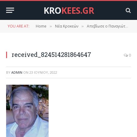
KRO
KEES.GR
YOU ARE AT:
Home
Νέα Κροκεών
Απεβίωσε ο Παναγιώτης Γεωργιλάς
»
»
received_824514281864647
0
BY
ADMIN
ON
23 ΙΟΥΝΊΟΥ, 2022