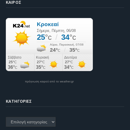
ΚΑΙΡΌΣ
πρόγνωση καιρού από το weather.gr
KΑΤΗΓΟΡΊΕΣ
Kατηγορίες