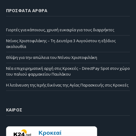
ΠΡΌΣΦΑΤΑ ΆΡΘΡΑ
Γιορτές για κάποιους, χρυσή ευκαιρία για τους διαρρήκτες
Ντίνος Χριστοφιλάκης – Τη Δευτέρα 3 Αυγούστου η εξόδιος
ακολουθία
Θλίψη για την απώλεια του Ντίνου Χριστοφιλάκη
Νέα επιχειρηματική αρχή στις Κροκεές – DirectPay Spot στον χώρο
του παλιού φαρμακείου Παυλάκου
Η λιτάνευση της Ιερής Εικόνας της Αγίας Παρασκευής στις Κροκεές
ΚΑΙΡΌΣ