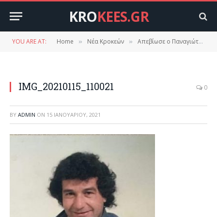
KRO
KEES.GR
YOU ARE AT:
Home
Νέα Κροκεών
Απεβίωσε ο Παναγιώτης Γκιόκας του Χρήστου.
»
»
IMG_20210115_110021
0
BY
ADMIN
ON
15 ΙΑΝΟΥΑΡΊΟΥ, 2021