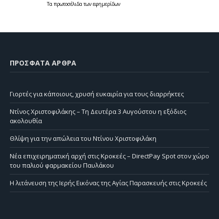
Τα
πρωτοσέλιδα
των
εφημερίδων
ΠΡΌΣΦΑΤΑ ΆΡΘΡΑ
Γιορτές για κάποιους, χρυσή ευκαιρία για τους διαρρήκτες
Ντίνος Χριστοφιλάκης – Τη Δευτέρα 3 Αυγούστου η εξόδιος
ακολουθία
Θλίψη για την απώλεια του Ντίνου Χριστοφιλάκη
Νέα επιχειρηματική αρχή στις Κροκεές – DirectPay Spot στον χώρο
του παλιού φαρμακείου Παυλάκου
Η λιτάνευση της Ιερής Εικόνας της Αγίας Παρασκευής στις Κροκεές