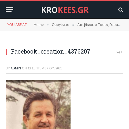
KRO
KEES.GR
YOU ARE AT:
Home
Ομογένεια
Απεβίωσε ο Τάσος Γορανίτης (Γουλής)
»
»
Facebook_creation_4376207
0
BY
ADMIN
ON
13 ΣΕΠΤΕΜΒΡΊΟΥ, 2023