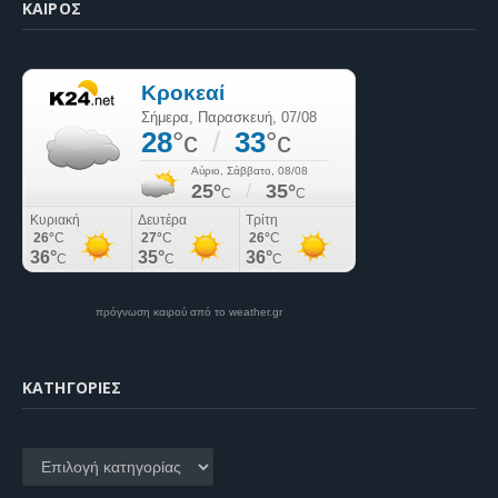
ΚΑΙΡΌΣ
πρόγνωση καιρού από το weather.gr
KΑΤΗΓΟΡΊΕΣ
Kατηγορίες