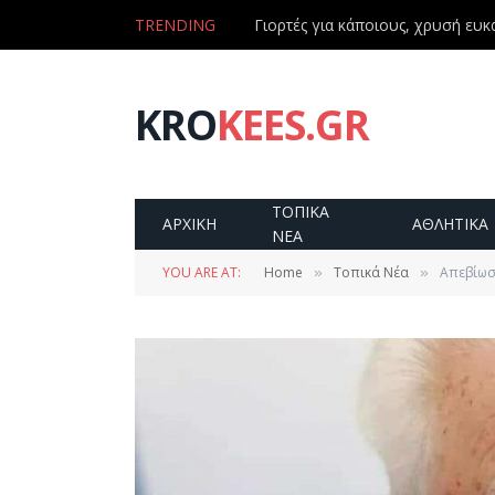
TRENDING
Γιορτές για κάποιους, χρυσή ευκα
KRO
KEES.GR
ΤΟΠΙΚΑ
ΑΡΧΙΚΗ
ΑΘΛΗΤΙΚΑ
ΝΕΑ
YOU ARE AT:
Home
Τοπικά Νέα
Απεβίωσ
»
»