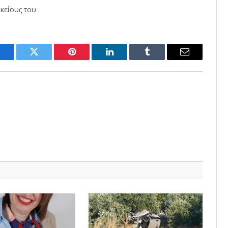
κείους του.
Facebook
Twitter
Pinterest
LinkedIn
Tumblr
Email