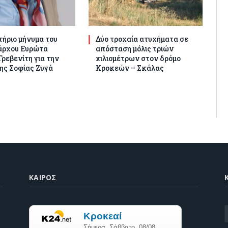
ήριο μήνυμα του
Δύο τροχαία ατυχήματα σε
άρχου Ευρώτα
απόσταση μόλις τριών
ρεβενίτη για την
χιλιομέτρων στον δρόμο
ης Σοφίας Ζυγά
Κροκεών – Σκάλας
ΚΑΙΡΌΣ
K