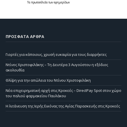
Τα
πρωτοσέλιδα
των
εφημερίδων
ΠΡΌΣΦΑΤΑ ΆΡΘΡΑ
Γιορτές για κάποιους, χρυσή ευκαιρία για τους διαρρήκτες
Ντίνος Χριστοφιλάκης – Τη Δευτέρα 3 Αυγούστου η εξόδιος
ακολουθία
Θλίψη για την απώλεια του Ντίνου Χριστοφιλάκη
Νέα επιχειρηματική αρχή στις Κροκεές – DirectPay Spot στον χώρο
του παλιού φαρμακείου Παυλάκου
Η λιτάνευση της Ιερής Εικόνας της Αγίας Παρασκευής στις Κροκεές