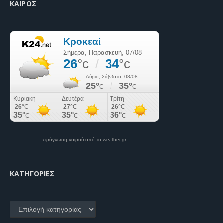
ΚΑΙΡΌΣ
πρόγνωση καιρού από το weather.gr
KΑΤΗΓΟΡΊΕΣ
Kατηγορίες