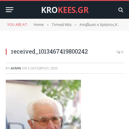
KRO
KEES.GR
YOU ARE AT:
Home
Τοπικά Νέα
Απεβίωσε ο Χρήστος Κουτσοβασίλης στο Δαφνί.
»
»
received_1013467419800242
0
BY
ADMIN
ON
5 ΟΚΤΩΒΡΊΟΥ, 2023