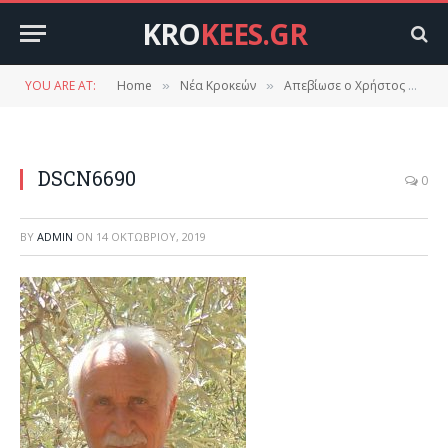
KRO
KEES.GR
YOU ARE AT:
Home
Νέα Κροκεών
Απεβίωσε ο Χρήστος Κωνσταντάκος
»
»
DSCN6690
0
BY
ADMIN
ON
14 ΟΚΤΩΒΡΊΟΥ, 2019