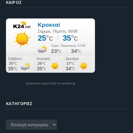
ΚΑΙΡΌΣ
πρόγνωση καιρού από το weather.gr
KΑΤΗΓΟΡΊΕΣ
Kατηγορίες