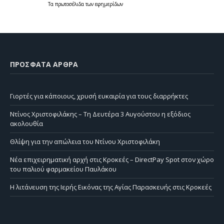
Τα
πρωτοσέλιδα
των
εφημερίδων
ΠΡΌΣΦΑΤΑ ΆΡΘΡΑ
Γιορτές για κάποιους, χρυσή ευκαιρία για τους διαρρήκτες
Ντίνος Χριστοφιλάκης – Τη Δευτέρα 3 Αυγούστου η εξόδιος
ακολουθία
Θλίψη για την απώλεια του Ντίνου Χριστοφιλάκη
Νέα επιχειρηματική αρχή στις Κροκεές – DirectPay Spot στον χώρο
του παλιού φαρμακείου Παυλάκου
Η λιτάνευση της Ιερής Εικόνας της Αγίας Παρασκευής στις Κροκεές