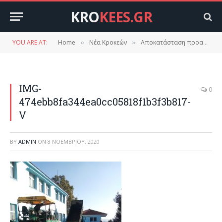
KRO
KEES.GR
YOU ARE AT:
Home
Νέα Κροκεών
Αποκατάσταση προαύλιου χώρου Δημοτικού σχολείου Κροκεών και νηπιαγωγείου.
»
»
IMG-
0
474ebb8fa344ea0cc05818f1b3f3b817-
V
BY
ADMIN
ON
8 ΝΟΕΜΒΡΊΟΥ, 2020