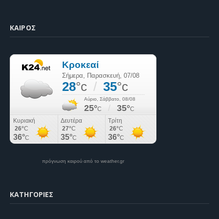
ΚΑΙΡΌΣ
πρόγνωση καιρού από το weather.gr
KΑΤΗΓΟΡΊΕΣ