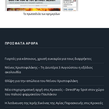
Τα
πρωτοσέλιδα
των
εφημερίδων
ΠΡΌΣΦΑΤΑ ΆΡΘΡΑ
Γιορτές για κάποιους, χρυσή ευκαιρία για τους διαρρήκτες
Ντίνος Χριστοφιλάκης – Τη Δευτέρα 3 Αυγούστου η εξόδιος
ακολουθία
Θλίψη για την απώλεια του Ντίνου Χριστοφιλάκη
Νέα επιχειρηματική αρχή στις Κροκεές – DirectPay Spot στον χώρο
του παλιού φαρμακείου Παυλάκου
Η λιτάνευση της Ιερής Εικόνας της Αγίας Παρασκευής στις Κροκεές