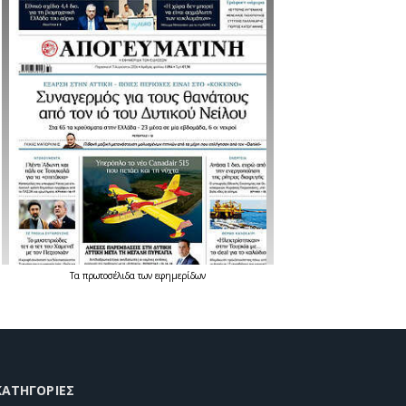
Τα
πρωτοσέλιδα
των
εφημερίδων
KΑΤΗΓΟΡΊΕΣ