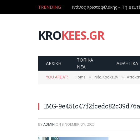
TRENDING
KRO
KEES.GR
ΤΟΠΙΚΑ
ΑΡΧΙΚΗ
ΑΘΛΗΤΙΚΑ
ΝΕΑ
YOU ARE AT:
Home
Νέα Κροκεών
Αποκατ
»
»
IMG-9e451c47f2fcedc82c39d76a
BY
ADMIN
ON
8 ΝΟΕΜΒΡΊΟΥ, 2020