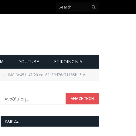
ΙΑ
YOUTUBE
ΕΠΙΚΟΙΝΩΝΊΑ
IMG-9e451c47f2fcedc82c39d76a71185ba5-V
»
ΚΑΙΡΌΣ