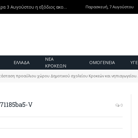
Παρασκευή, 7 Αυγούστου
Ντίνος Χριστοφιλάκης – Τη Δευτέρα 3 Αυγούστου η εξόδιος ακολουθία
ΝΕΑ
ΕΛΛΑΔΑ
ΟΜΟΓΕΝΕΙΑ
ΥΓΕ
ΚΡΟΚΕΩΝ
άσταση προαύλιου χώρου Δημοτικού σχολείου Κροκεών και νηπιαγωγείου.
71185ba5-V
0