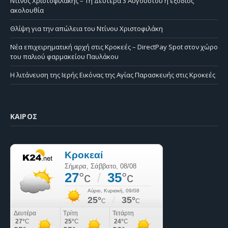
Ντίνος Χριστοφιλάκης – Τη Δευτέρα 3 Αυγούστου η εξόδιος
ακολουθία
Θλίψη για την απώλεια του Ντίνου Χριστοφιλάκη
Νέα επιχειρηματική αρχή στις Κροκεές – DirectPay Spot στον χώρο
του παλιού φαρμακείου Παυλάκου
Η λιτάνευση της Ιερής Εικόνας της Αγίας Παρασκευής στις Κροκεές
ΚΑΙΡΌΣ