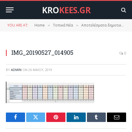
KRO
KEES.GR
YOU ARE AT:
Home
Τοπικά Νέα
Αποτελέσματα δημοτικών εκλογών στο δήμο Ευρώτα. Τελευταία ενημέρωση.
»
»
IMG_20190527_014905
0
BY
ADMIN
ON
26 ΜΑΪ́ΟΥ, 2019
Facebook
Twitter
Pinterest
LinkedIn
Tumblr
Email